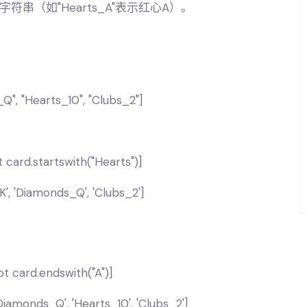
串（如"Hearts_A"表示红心A）。
Q", "Hearts_10", "Clubs_2"]
t card.startswith("Hearts")]
, 'Diamonds_Q', 'Clubs_2']
ot card.endswith("A")]
iamonds_Q', 'Hearts_10', 'Clubs_2']