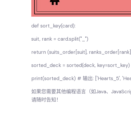
def sort_key(card):
suit, rank = card.split("_")
return (suits_order[suit], ranks_order[rank]
sorted_deck = sorted(deck, key=sort_key)
print(sorted_deck) # 输出: ['Hearts_5', 'Hear
如果您需要其他编程语言（如Java、JavaS
请随时告知！