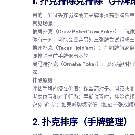
1. 扑克排除克排除（弃牌
目的
：通过丢弃弱牌或无关牌来提高手牌质量
常见场景
：
抽牌扑克（Draw PokerDraw Poker）
：玩家
你有一对，可能会丢弃另外三张牌尝试组成三
德州扑克（Texas Hold'em）
：在翻牌前或翻
即排除当前手牌退出本轮。
奥马哈扑克（Omaha Poker）
：类似德州扑
牌。
排除原则
：
评估手牌的潜在价值：保留高对子、同花或顺
考虑位置和对手行为：早期位置时，排除边缘
避免“追牌”：如果听牌概率低（如缺一张成
2. 扑克排序（手牌整理）