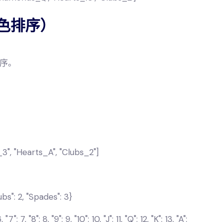
花色排序）
序。
3", "Hearts_A", "Clubs_2"]
ubs": 2, "Spades": 3}
7": 7, "8": 8, "9": 9, "10": 10, "J": 11, "Q": 12, "K": 13, "A":