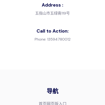
Address :
五指山市五绿斋119号
Call to Action:
Phone: 13594780012
导航
首页网页版入口